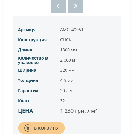
Артикул
AMCL40051
Арт
Конструкция
CLICK
Кон
Длина
1300 мм
Дли
Количество в
Кол
2.080 м²
упаковке
упа
Ширина
320 мм
Ши
Толщина
4.5 мм
Тол
Гарантия
20 лет
Гар
Класс
32
Кла
ЦЕНА
1 230 грн. / м²
ЦЕ
В КОРЗИНУ