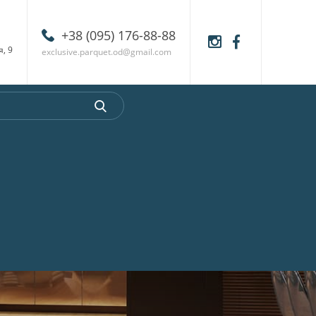
‎+38 (095) 176-88-88
, 9
exclusive.parquet.od@gmail.com