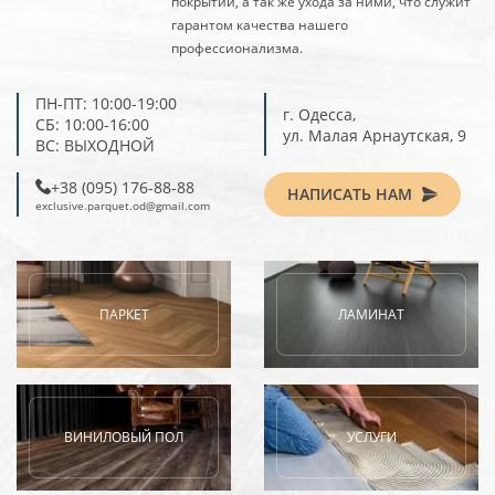
покрытий, а так же ухода за ними, что служит
гарантом качества нашего
профессионализма.
ПН-ПТ: 10:00-19:00
г. Одесса,
СБ: 10:00-16:00
ул. Малая Арнаутская, 9
ВС: ВЫХОДНОЙ
‎+38 (095) 176-88-88
НАПИСАТЬ НАМ
exclusive.parquet.od@gmail.com
ПАРКЕТ
ЛАМИНАТ
ВИНИЛОВЫЙ ПОЛ
УСЛУГИ